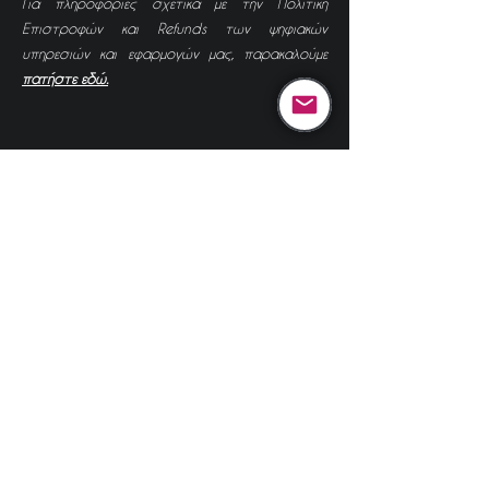
Για πληροφορίες σχετικά με την Πολιτική
Επιστροφών και Refunds των ψηφιακών
υπηρεσιών και εφαρμογών μας, παρακαλούμε
πατήστε εδώ.
Επισκέψεις
C. APOSTOLOU DEV.
Κέρασε ένα
καφεδάκι