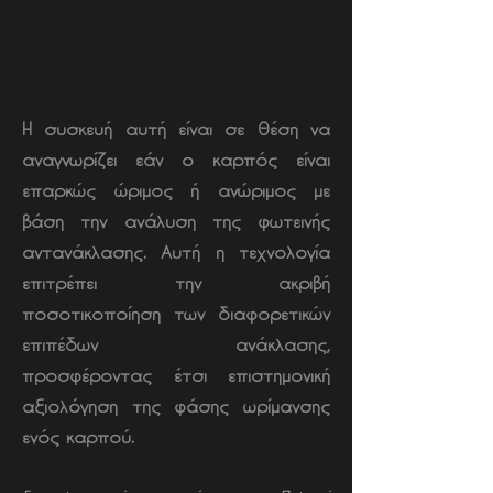
Η συσκευή αυτή είναι σε θέση να
αναγνωρίζει εάν ο καρπός είναι
επαρκώς ώριμος ή ανώριμος με
βάση την ανάλυση της φωτεινής
αντανάκλασης. Αυτή η τεχνολογία
επιτρέπει την ακριβή
ποσοτικοποίηση των διαφορετικών
επιπέδων ανάκλασης,
προσφέροντας έτσι επιστημονική
αξιολόγηση της φάσης ωρίμανσης
ενός καρπού.