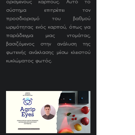
ορισμένους καρπούς. Αυτό το
σύστημα επιτρέπει τον
προσδιορισμό του βαθμού
ωριμότητας ενός καρπού, όπως για
παράδειγμα μιας ντομάτας,
βασιζόμενος στην ανάλυση της
φωτεινής ανάκλασης μέσω κλειστού
κυκλώματος φωτός.