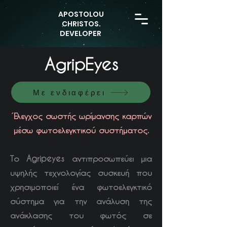
APOSTOLOU
CHRISTOS.
DEVELOPER
AgripEyes
Με ενδιαφέρει
Έλεγχος σωστής ωρίμανσης καρπών
μέσω φωτοελεγκτικού συστήματος.
Το Agripeyes αντιπροσωπεύει μια
υψηλής τεχνολογίας συσκευή που
χρησιμοποιεί ένα φωτοελεγκτικό
σύστημα για την ανάλυση της
ανάκλασης του φωτός σε