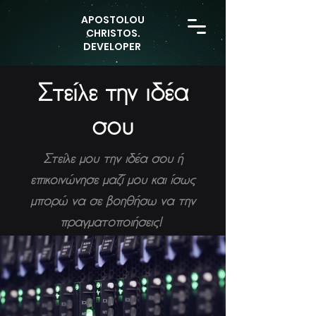
APOSTOLOU
CHRISTOS.
DEVELOPER
Στείλε την ιδέα
σου
Στείλε μου την ιδέα σου ή
επικοινώνησε μαζί μου και ίσως
μπορώ να σε βοηθήσω να την
πραγματοποιήσεις!