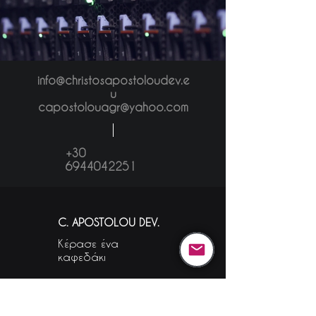
info@christosapostoloudev.e
u
capostolouagr@yahoo.com
+30
6944042251
C. APOSTOLOU DEV.
Κέρασε ένα
καφεδάκι