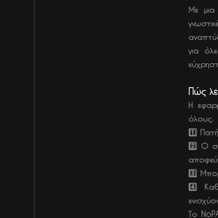
Με μια
γνωστικ
αναπτύξ
για όλε
εύχρηστ
Πώς λει
Η εφαρ
όλους.
1️⃣ Πατ
2️⃣ Ο σ
αποφεύγ
3️⃣ Μπο
4️⃣ Κα
ενισχύο
Το NoPA