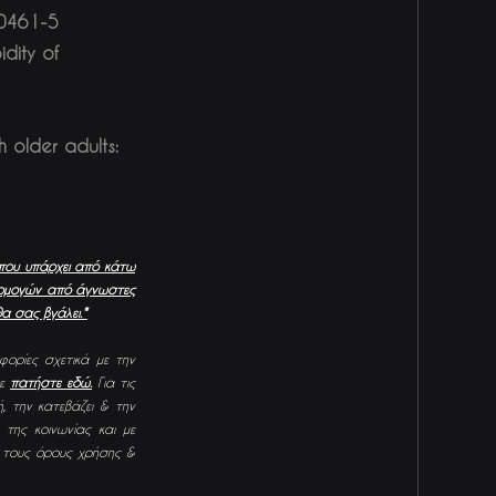
60461-5
idity of
h older adults:
που υπάρχει από κάτω
αρμογών από ά
γνωστες
α σας βγάλει.*
φορίες σχετικά με την
με
πατήστε εδώ.
Για τις
, την κατεβάζει & την
 της κοινωνίας και με
ε τους όρους χρήσης &