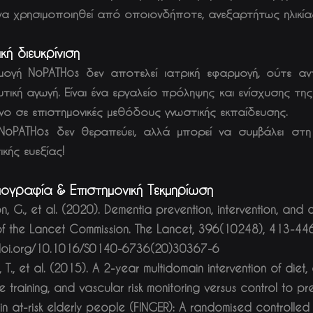
να χρησιμοποιηθεί από οποιονδήποτε, ανεξαρτήτως ηλικία
κή διευκρίνιση
ογή NoPATHos δεν αποτελεί ιατρική εφαρμογή, ούτε αν
τική αγωγή. Είναι ένα εργαλείο πρόληψης και ενίσχυσης της 
νο σε επιστημονικές μεθόδους γνωστικής εκπαίδευσης.
NoPATHos δεν θεραπεύει, αλλά μπορεί να συμβάλει στη
ικής ευεξίας!
λιογραφία & Επιστημονική Τεκμηρίωση
on, G., et al. (2020). Dementia prevention, intervention, and
of the Lancet Commission. The Lancet, 396(10248), 413-446
/doi.org/10.1016/S0140-6736(20)30367-6
T., et al. (2015). A 2-year multidomain intervention of diet, 
e training, and vascular risk monitoring versus control to pr
in at-risk elderly people (FINGER): A randomised controlled t