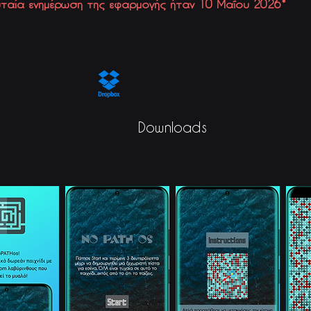
υταία ενημέρωση της εφαρμογής ήταν 10 Μαΐου 2026* ​
Downloads