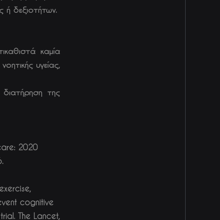
ς ή δεξιοτήτων.
τικαθιστά καμία
νοητικής υγείας,
 διατήρηση της
 care: 2020
.
exercise,
event cognitive
rial. The Lancet,