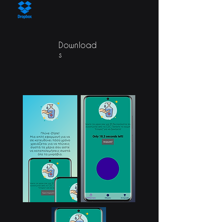
Download
s