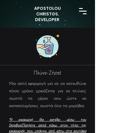
APOSTOLOU
CHRISTOS.
DEVELOPER
Πλύνε-Ζήσε!
Μια απλή εφαρμογή για να σε κατευθύνει
πόσο χρόνο χρειάζεται για να πλύνεις
σωστά τα χέρια σου ώστε να
καταπολεμήσεις σωστά όλα τα μικρόβια.
*Η εφαρμογή θα κατέβει μέσω τ
ου
DropBox(Πατήστε απλά πάνω στον τίτλο της
εφαρμογής που υπάρχει από κάτω στα κουτάκια