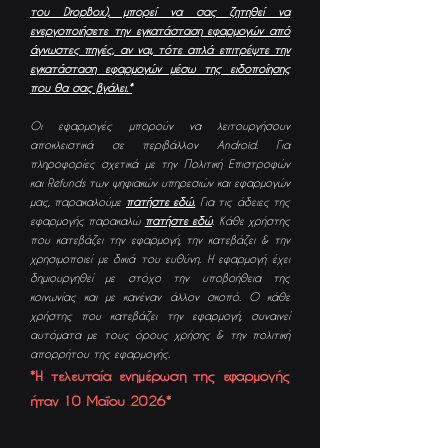
του DropBox), μπορεί να σας ζητηθεί να
ενεργοποιήσετε την εγκατάσταση εφαρμογών από
ά
γνωστες πηγές, αν ναι, τότε απλά επιτρέψτε την
εγκατάσταση εφαρμογών μέσω της ειδοποίησης
που θα σας βγάλει.*
Οι εφαρμογές μπορούν να λειτουργήσουν
αποκλειστικά σε περιβάλλον Android. Για
πληροφορίες σχετικά με την Πολιτική Επιστροφών
και Refunds των ψηφιακών υπηρεσιών και εφαρμογών
μας, παρακαλούμε
πατήστε εδώ.
Για τις άδειες της
εφαρμογής παρακαλώ
πατήστε εδώ
. Κάθε χρήστης
που κατεβάζει την εφαρμογή, την κατεβάζει & την
χρησιμοποιεί με δικιά του ευθύνη. Η εφαρμογή έχει
δημιουργηθεί με στόχο την υποβοήθεια της
κοινωνίας και με κανέναν άλλον σκοπό. Ο κάθε
χρήστης που κατεβάζει την εφαρμογή, συναινεί
αυτόματα με τους όρους χρήσης & την πολιτική
απορρήτου της εφαρμογής.
*Η τελευταία ενημέρωση της εφαρμογής
ήταν 10 Μαΐου 2026* ​