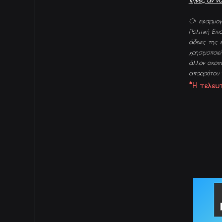
πηγές, αν ν
Οι εφαρμογ
Πολιτική Ε
άδειες της
χρησιμοποιεί
άλλον σκοπό
απορρήτου 
*Η τελευ