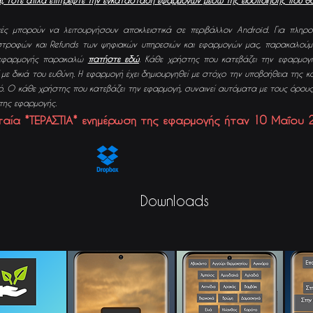
αι, τότε απλά επιτρέψτε την εγκατάσταση εφαρμογών μέσω της ειδοποίησης που θα
ές μπορούν να λειτουργήσουν αποκλειστικά σε περιβάλλον Android. Για πληρο
πιστροφών και Refunds των ψηφιακών υπηρεσιών και εφαρμογών μας, παρακαλού
 εφαρμογής παρακαλώ
πατήστε εδώ
. Κάθε χρήστης που κατεβάζει την εφαρμογή
 με δικιά του ευθύνη. Η εφαρμογή έχει δημιουργηθεί με στόχο την υποβοήθεια της κ
. Ο κάθε χρήστης που κατεβάζει την εφαρμογή, συναινεί αυτόματα με τους όρους
της εφαρμογής.
ταία *ΤΕΡΑΣΤΙΑ* ενημέρωση της εφαρμογής ήταν
10
Μαΐου
Downloads