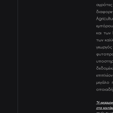
αγρότες
διαφορε
Agricul
εμπόρου
και των
των καλλ
γεωργός
φυτοπρο
υποστηρ
δεδομέν
επιπλέον
μεγάλο 
οποιαδήπ
*Η εφαρμογή
στα κουτάκι