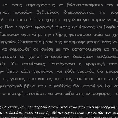
 και τους κτηνοτρόφους να βελτιστοποιήσουν την 
τικών πλαισίων δεδομένων, δημιουργώντας την εφα
ture που αποτελεί ένα χρήσιμο εργαλείο για παραγωγούς
ς. Είναι η πρώτη εφαρμογή άμεσης ενημέρωσης και βοήθε
 Γεωπόνων σχετικά με την πλήρης φυτοπροστασία και χ
ιεργειών. Ουσιαστικά μέσω της εφαρμογής μπορεί ένας γε
 να ενημερωθεί σε σχέση με την καταπολέμηση και τη
στασία και χρήση λιπασμάτων διαφόρων καλλιεργει
ίζει 55+ καλλιέργειες. Ταυτόχρονα η εφαρμογή απο
ων όπου κάθε γεωπόνος και κάθε γεωργός θα μπορε
 τις γνώσεις του και τις εμπειρίες του έτσι ώστε να δ
ηλεκτρονικό βιβλίο που ο καθένας θα μπορεί να έχει 
οτε στιγμή έτσι ώστε να ανατρέξει στις πληροφορίες που
 θα κατέβει μέσω τ
ου DropBox(Πατήστε απλά πάνω στον τίτλο της εφαρμογής 
α του DropBox), μπορεί να σας ζητηθεί να ενεργοποιήσετε την εγκατάσταση εφ