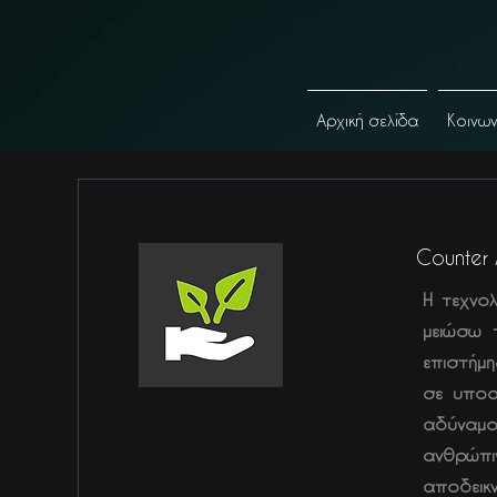
Αρχική σελίδα
Κοινω
Counter 
Η τεχνολ
μειώσω 
επιστήμη
σε υποα
αδύναμο
ανθρώπι
αποδεικ