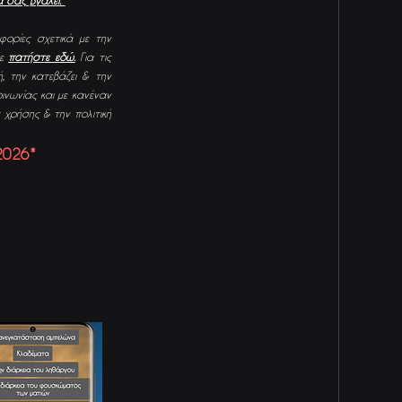
 σας βγάλει.*
φορίες σχετικά με την
με
πατήστε εδώ.
Για τις
, την κατεβάζει & την
οινωνίας και με κανέναν
 χρήσης & την πολιτική
2026
* ​