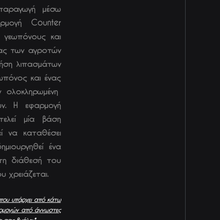
παραγωγή μέσω
ρμογή Counter
, γεωπόνους και
ιας των αγροτών
ρήση λιπασμάτων
ωπόνος και ένας
ν ολοκληρωμένη
ών. Η εφαρμογή
τελεί μία βάση
ί να καταθέσει
ημιουργηθεί ένα
στη διάθεσή του
 χρειάζεται.
που υπάρχει από κάτω
αρμογών από ά
γνωστες