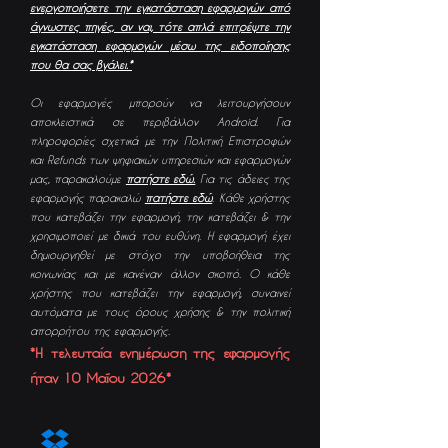
ενεργοποιήσετε την εγκατάσταση εφαρμογών από
ά
γνωστες πηγές, αν ναι, τότε απλά επιτρέψτε την
εγκατάσταση εφαρμογών μέσω της ειδοποίησης
που θα σας βγάλει.*
Οι εφαρμογές μπορούν να λειτουργήσουν
αποκλειστικά σε περιβάλλον Android. Για
πληροφορίες σχετικά με την Πολιτική Επιστροφών
και Refunds των ψηφιακών υπηρεσιών και εφαρμογών
μας, παρακαλούμε
πατήστε εδώ.
Για τις άδειες της
εφαρμογής παρακαλώ
πατήστε εδώ
. Κάθε χρήστης
που κατεβάζει την εφαρμογή, την κατεβάζει & την
χρησιμοποιεί με δικιά του ευθύνη. Η εφαρμογή έχει
δημιουργηθεί με στόχο την υποβοήθεια της
κοινωνίας και με κανέναν άλλον σκοπό. Ο κάθε
χρήστης που κατεβάζει την εφαρμογή, συναινεί
αυτόματα με τους όρους χρήσης & την πολιτική
απορρήτου της εφαρμογής.
*Η τελευταία ενημέρωση της εφαρμογής
ήταν 10 Μαΐου 2026* ​