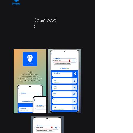
Download
s