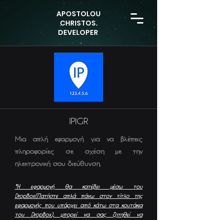
APOSTOLOU
CHRISTOS.
DEVELOPER
IPIGR
Μια απλή εφαρμογή για να βλέπεις
πληροφορίες σε σχέση με την
ηλεκτρονική σου διεύθυνση.
*Η εφαρμογή θα κατέβει μέσω τ
ου
DropBox(Πατήστε απλά πάνω στον τίτλο της
εφαρμογής που υπάρχει από κάτω στα κουτάκια
του DropBox), μπορεί να σας ζη
τηθεί να