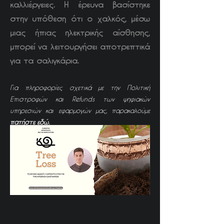
καλλιέργειες. Η έρευνα βασίστηκε
στην υπόθεση ότι ο χαλκός, μέσω
μιας ήπιας ηλεκτρικής αίσθησης,
μπορεί να λειτουργήσει αποτρεπτικά
για τα σαλιγκάρια.
Για πληροφορίες σχετικά με την Πολιτική
Επιστροφών και Refunds των ψηφιακών
υπηρεσιών και εφαρμογών μας, παρακαλούμε
πατήστε εδώ.