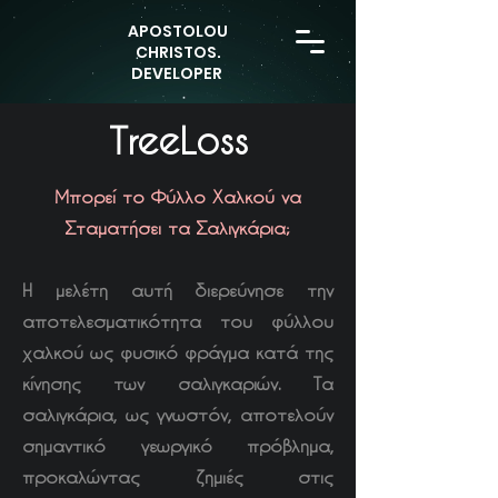
APOSTOLOU
CHRISTOS.
DEVELOPER
TreeLoss
Μπορεί το Φύλλο Χαλκού να
Σταματήσει τα Σαλιγκάρια;
Η μελέτη αυτή διερεύνησε την
αποτελεσματικότητα του φύλλου
χαλκού ως φυσικό φράγμα κατά της
κίνησης των σαλιγκαριών. Τα
σαλιγκάρια, ως γνωστόν, αποτελούν
σημαντικό γεωργικό πρόβλημα,
προκαλώντας ζημιές στις