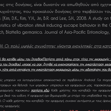
ες στις δονήσεις, είναι δυνατόν να απωθηθούν από ηχητι
υχνότητας, που προκαλούν δονήσεις στο περιβάλλον τους
 [Kim, D.K., Kim, Y.H., Jin, B.R. and Lee, S.H., 2008. A study o
istics of vibration stimuli inducing escape behavior in the
h, Blattella germanica. Journal of Asia-Pacific Entomology,
 Οι πολύ υψηλές σχυνότητες γίνονται ενοχλητικές στα κατοι
 θα κατέβει μέσω τ
ου DropBox(Πατήστε απλά πάνω στον τίτλο της εφαρμογής 
α του DropBox), μπορεί να σας ζητηθεί να ενεργοποιήσετε την εγκατάσταση εφ
αι, τότε απλά επιτρέψτε την εγκατάσταση εφαρμογών μέσω της ειδοποίησης που θα
ς μπορούν να λειτουργήσουν αποκλειστικά σε περιβάλλον Android. Για πληροφ
ιστροφών και Refunds των ψηφιακών υπηρεσιών και εφαρμογών μας, παρακαλού
 εφαρμογής παρακαλώ
πατήστε εδώ
. Κάθε χρήστης που κατεβάζει την εφαρμογή
 με δικιά του ευθύνη. Η εφαρμογή έχει δημιουργηθεί με στόχο την υποβοήθεια της κ
. Ο κάθε χρήστης που κατεβάζει την εφαρμογή, συναινεί αυτόματα με τους όρους 
ης εφαρμογής.