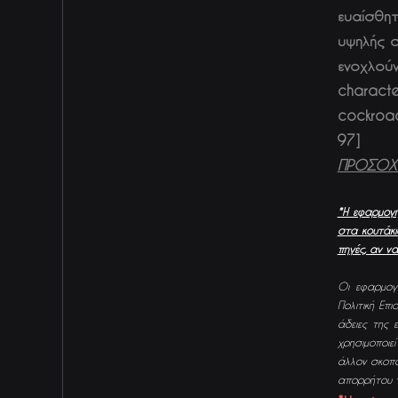
ευαίσθητ
υψηλής σ
ενοχλούν.
character
cockroac
97]
ΠΡΟΣΟΧΗ:
*Η εφαρμογή
στα κουτάκι
πηγές, αν ν
Οι εφαρμογέ
Πολιτική Επ
άδειες της
χρησιμοποιεί
άλλον σκοπό
απορρήτου τ