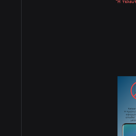
*Η τελευ