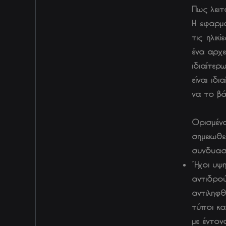
Πως λειτ
Η εφαρμο
τις ηλικ
ένα αρχε
ιδιαίτε
είναι ιδ
να το βά
Ορισμένο
σημειωθε
συνδυαστ
Ήχοι υψη
αντιδρο
αντιληφθ
τύποι κα
με έντον