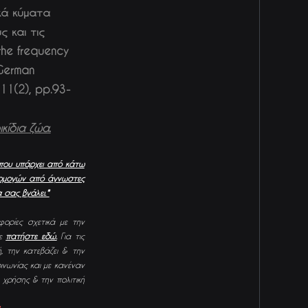
κά κύματα
 και τις
n the frequency
 German
 11(2), pp.93-
κίδια ζώα.
που υπάρχει από κάτω
αρμογών από ά
γνωστες
 σας βγάλει.*
ορίες σχετικά με την
με
πατήστε εδώ.
Για τις
, την κατεβάζει & την
οινωνίας και με κανέναν
χρήσης & την πολιτική