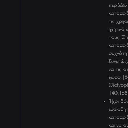
περιβάλλ
κατσαρί
τις χρησ
ηχητικά 
τους. Στ
κατσαρι
συχνότητ
Συνεπώς,
να τις α
χώρο. [B
(Dictyop
140(1683
Ήχοι δόν
ευαίσθητ
κατσαρίδ
και να α