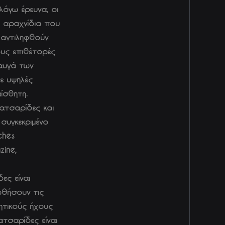
λόγω έρευνα, οι
 αραχνίδια που
 αντιληφθούν
υς επιθέτορές
 αυγά των
ε υψηλές
ίσθητη.
ατσαρίδες και
συγκεκριμένο
ches
zine,
ες είναι
ωθήσουν τις
ητικούς ήχους
τσαρίδες είναι