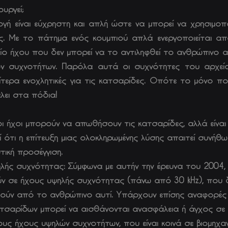
ουργεί;
γή είναι εύχρηστη και απλή ώστε να μπορεί να χρησιμοπ
ίες. Με το πάτημα ενός κουμπιού απλά ενεργοποιείται α
ίο ήχου που δεν μπορεί να το αντιληφθεί το ανθρώπινο αυ
ρων συχνοτήτων. Παρόλα αυτά οι συχνότητες του αρχεί
ιαίτερα ενοχλητικές για τις κατσαρίδες. Οπότε το μόνο που
λει στα πόδια!
ι ήχοι μπορούν να απωθήσουν τις κατσαρίδες, αλλά είναι
ί ότι η επίτευξη μιας ολοκληρωμένης λύσης απαιτεί συνήθω
ική προσέγγιση.
λής συχνότητας: Σύμφωνα με αυτήν την έρευνα του 2004,
ύν σε ήχους υψηλής συχνότητας (πάνω από 30 kHz), που 
ούν από το ανθρώπινο αυτί. Υπάρχουν επίσης αναφορές 
τσαρίδων μπορεί να αισθάνονται ανασφάλεια ή άγχος σε
ους ήχους υψηλών συχνοτήτων, που είναι κοινά σε βιομηχα