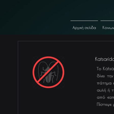
Αρχική σελίδα
Κοινω
Katsarid
Το Katsa
δίνει τ
πάτημα ε
αυλή ή τ
από «απ
Πίστεψε