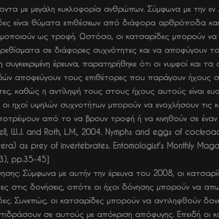
οντα με μεγάλη κυκλοφορία ανθρώπων. Σύμφωνα με την εν 
δες είναι θύματα επιθέσεων από διάφορα αρθρόποδα και
ιμοποιούν ως τροφή. Ωστόσο, οι κατσαρίδες μπορούν να
ερεθίσματα σε διάφορες συχνότητες και να αποφύγουν το
η συγκεκριμένη έρευνα, παρατηρήθηκε ότι οι νυμφοί και τα
δών αποφεύγουν τους επιθέτορες που παράγουν ήχους σ
ες, καθώς η αντίληψή τους στους ήχους αυτούς είναι ευα
 οι ηχοί υψηλών συχνοτήτων μπορούν να ενοχλήσουν τις κ
ποτρέψουν από το να βρουν τροφή ή να κινηθούν σε έναν 
ell, W.J. and Roth, L.M., 2004. Nymphs and eggs of cockroa
tera) as prey of invertebrates. Entomologist's Monthly Maga
), pp.35-45]
ησης: Σύμφωνα με αυτήν την έρευνα του 2008, οι κατσαρίδ
ες στις δονήσεις, οπότε οι ήχοι δόνησης μπορούν να απ
ες. Συνεπώς, οι κατσαρίδες μπορούν να αντιληφθούν δον
ντιδράσουν σε αυτούς με απόκριση απόφυγης. Επειδή οι κα